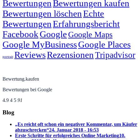
Bewertungen
Bewertungen kaufen
Bewertungen löschen
Echte
Bewertungen
Erfahrungsbericht
Facebook
Google
Google Maps
Google MyBusiness
Google Places
Reviews
Rezensionen
Tripadvisor
portrait
Bewertung.kaufen
Bewertungen bei Google
4.9
4
5
91
Blog
„Es reicht oft schon ein negativer Kommentar, um Käufer
abzuschrecken“
24. Januar 2018 - 16:53
Erste Schritte für erfolgreiches Online Marketing
10.