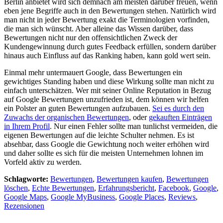
Berlin anbietet wird sich demnach am meisten darüber freuen, wenn
eben jene Begriffe auch in den Bewertungen stehen. Natürlich wird
man nicht in jeder Bewertung exakt die Terminologien vorfinden,
die man sich wünscht. Aber alleine das Wissen darüber, dass
Bewertungen nicht nur den offensichtlichen Zweck der
Kundengewinnung durch gutes Feedback erfüllen, sondern darüber
hinaus auch Einfluss auf das Ranking haben, kann gold wert sein.
Einmal mehr untermauert Google, dass Bewertungen ein
gewichtiges Standing haben und diese Wirkung sollte man nicht zu
einfach unterschätzen. Wer mit seiner Online Reputation in Bezug
auf Google Bewertungen unzufrieden ist, dem können wir helfen
ein Polster an guten Bewertungen aufzubauen.
Sei es durch den
Zuwachs der organischen Bewertungen
, oder
gekauften Einträgen
in Ihrem Profil
. Nur einen Fehler sollte man tunlichst vermeiden, die
eigenen Bewertungen auf die leichte Schulter nehmen. Es ist
absehbar, dass Google die Gewichtung noch weiter erhöhen wird
und daher sollte es sich für die meisten Unternehmen lohnen im
Vorfeld aktiv zu werden.
Schlagworte:
Bewertungen
,
Bewertungen kaufen
,
Bewertungen
löschen
,
Echte Bewertungen
,
Erfahrungsbericht
,
Facebook
,
Google
,
Google Maps
,
Google MyBusiness
,
Google Places
,
Reviews
,
Rezensionen