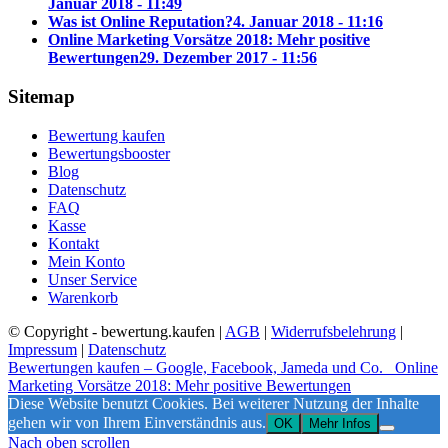
Januar 2018 - 11:49
Was ist Online Reputation?
4. Januar 2018 - 11:16
Online Marketing Vorsätze 2018: Mehr positive
Bewertungen
29. Dezember 2017 - 11:56
Sitemap
Bewertung kaufen
Bewertungsbooster
Blog
Datenschutz
FAQ
Kasse
Kontakt
Mein Konto
Unser Service
Warenkorb
© Copyright - bewertung.kaufen |
AGB
|
Widerrufsbelehrung
|
Impressum
|
Datenschutz
Bewertungen kaufen – Google, Facebook, Jameda und Co.
Online
Marketing Vorsätze 2018: Mehr positive Bewertungen
Diese Website benutzt Cookies. Bei weiterer Nutzung der Inhalte
gehen wir von Ihrem Einverständnis aus.
OK
Mehr Infos
Nach oben scrollen