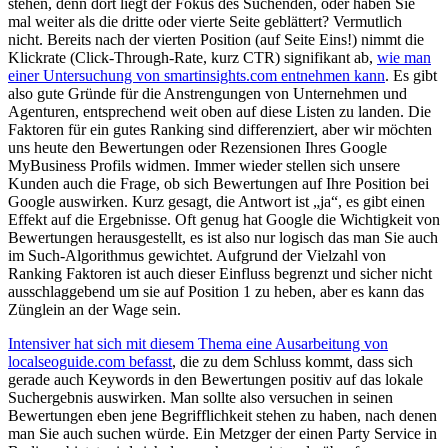
stehen, denn dort liegt der Fokus des Suchenden, oder haben Sie
mal weiter als die dritte oder vierte Seite geblättert? Vermutlich
nicht. Bereits nach der vierten Position (auf Seite Eins!) nimmt die
Klickrate (Click-Through-Rate, kurz CTR) signifikant ab,
wie man
einer Untersuchung von smartinsights.com entnehmen kann
.
Es gibt
also gute Gründe für die Anstrengungen von Unternehmen und
Agenturen, entsprechend weit oben auf diese Listen zu landen. Die
Faktoren für ein gutes Ranking sind differenziert, aber wir möchten
uns heute den Bewertungen oder Rezensionen Ihres Google
MyBusiness Profils widmen. Immer wieder stellen sich unsere
Kunden auch die Frage, ob sich Bewertungen auf Ihre Position bei
Google auswirken. Kurz gesagt, die Antwort ist „ja“, es gibt einen
Effekt auf die Ergebnisse. Oft genug hat Google die Wichtigkeit von
Bewertungen herausgestellt, es ist also nur logisch das man Sie auch
im Such-Algorithmus gewichtet. Aufgrund der Vielzahl von
Ranking Faktoren ist auch dieser Einfluss begrenzt und sicher nicht
ausschlaggebend um sie auf Position 1 zu heben, aber es kann das
Zünglein an der Wage sein.
Intensiver hat sich mit diesem Thema eine Ausarbeitung von
localseoguide.com befasst
, die zu dem Schluss kommt, dass sich
gerade auch Keywords in den Bewertungen positiv auf das lokale
Suchergebnis auswirken. Man sollte also versuchen in seinen
Bewertungen eben jene Begrifflichkeit stehen zu haben, nach denen
man Sie auch suchen würde. Ein Metzger der einen Party Service in