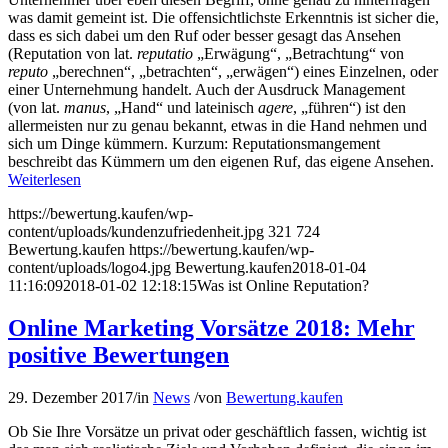
was damit gemeint ist. Die offensichtlichste Erkenntnis ist sicher die,
dass es sich dabei um den Ruf oder besser gesagt das Ansehen
(Reputation von lat.
reputatio
„Erwägung“, „Betrachtung“ von
reputo
„berechnen“, „betrachten“, „erwägen“) eines Einzelnen, oder
einer Unternehmung handelt. Auch der Ausdruck Management
(von lat.
manus
, „Hand“
und lateinisch
agere
, „führen“) ist den
allermeisten nur zu genau bekannt, etwas in die Hand nehmen und
sich um Dinge kümmern. Kurzum: Reputationsmangement
beschreibt das Kümmern um den eigenen Ruf, das eigene Ansehen.
Weiterlesen
https://bewertung.kaufen/wp-
content/uploads/kundenzufriedenheit.jpg
321
724
Bewertung.kaufen
https://bewertung.kaufen/wp-
content/uploads/logo4.jpg
Bewertung.kaufen
2018-01-04
11:16:09
2018-01-02 12:18:15
Was ist Online Reputation?
Online Marketing Vorsätze 2018: Mehr
positive Bewertungen
29. Dezember 2017
/
in
News
/
von
Bewertung.kaufen
Ob Sie Ihre Vorsätze un privat oder geschäftlich fassen, wichtig ist