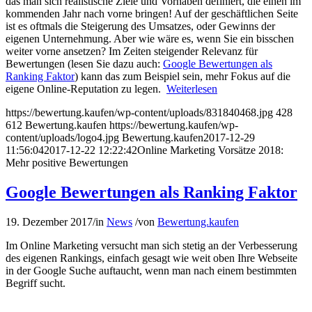
das man sich realistische Ziele und Vorhaben definiert, die einen im
kommenden Jahr nach vorne bringen! Auf der geschäftlichen Seite
ist es oftmals die Steigerung des Umsatzes, oder Gewinns der
eigenen Unternehmung. Aber wie wäre es, wenn Sie ein bisschen
weiter vorne ansetzen? Im Zeiten steigender Relevanz für
Bewertungen (lesen Sie dazu auch:
Google Bewertungen als
Ranking Faktor
) kann das zum Beispiel sein, mehr Fokus auf die
eigene Online-Reputation zu legen.
Weiterlesen
https://bewertung.kaufen/wp-content/uploads/831840468.jpg
428
612
Bewertung.kaufen
https://bewertung.kaufen/wp-
content/uploads/logo4.jpg
Bewertung.kaufen
2017-12-29
11:56:04
2017-12-22 12:22:42
Online Marketing Vorsätze 2018:
Mehr positive Bewertungen
Google Bewertungen als Ranking Faktor
19. Dezember 2017
/
in
News
/
von
Bewertung.kaufen
Im Online Marketing versucht man sich stetig an der Verbesserung
des eigenen Rankings, einfach gesagt wie weit oben Ihre Webseite
in der Google Suche auftaucht, wenn man nach einem bestimmten
Begriff sucht.