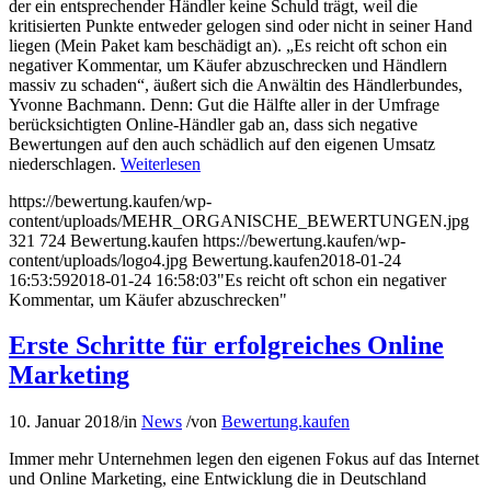
der ein entsprechender Händler keine Schuld trägt, weil die
kritisierten Punkte entweder gelogen sind oder nicht in seiner Hand
liegen (Mein Paket kam beschädigt an). „Es reicht oft schon ein
negativer Kommentar, um Käufer abzuschrecken und Händlern
massiv zu schaden“, äußert sich die Anwältin des Händlerbundes,
Yvonne Bachmann. Denn: Gut die Hälfte aller in der Umfrage
berücksichtigten Online-Händler gab an, dass sich negative
Bewertungen auf den auch schädlich auf den eigenen Umsatz
niederschlagen.
Weiterlesen
https://bewertung.kaufen/wp-
content/uploads/MEHR_ORGANISCHE_BEWERTUNGEN.jpg
321
724
Bewertung.kaufen
https://bewertung.kaufen/wp-
content/uploads/logo4.jpg
Bewertung.kaufen
2018-01-24
16:53:59
2018-01-24 16:58:03
"Es reicht oft schon ein negativer
Kommentar, um Käufer abzuschrecken"
Erste Schritte für erfolgreiches Online
Marketing
10. Januar 2018
/
in
News
/
von
Bewertung.kaufen
Immer mehr Unternehmen legen den eigenen Fokus auf das Internet
und Online Marketing, eine Entwicklung die in Deutschland