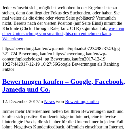
Jeder wünscht sich, möglichst weit oben in der Ergebnisliste zu
stehen, denn dort liegt der Fokus des Suchenden, oder haben Sie
mal weiter als die dritte oder vierte Seite geblättert? Vermutlich
nicht. Bereits nach der vierten Position (auf Seite Eins!) nimmt die
Klickrate (Click-Through-Rate, kurz CTR) signifikant ab,
wie man
einer Untersuchung von smartinsights.com entnehmen kann
.
Weiterlesen
https://bewertung.kaufen/wp-content/uploads/072349823749.jpg
321
724
Bewertung.kaufen
https://bewertung.kaufen/wp-
content/uploads/logo4.jpg
Bewertung.kaufen
2017-12-19
10:27:44
2017-12-19 10:27:56
Google Bewertungen als Ranking
Faktor
Bewertungen kaufen – Google, Facebook,
Jameda und Co.
12. Dezember 2017
/
in
News
/
von
Bewertung.kaufen
Immer mehr Unternehmen helfen bei Ihren Bewertungen nach und
kaufen sich positive Kundeneinträge im Internet, eine teilweise
hinterfragte Praxis, die sich aber für die Unternehmer in jedem Fall
lohnt. Negatives Kundenfeedback, öffentlich einsehbar im Internet,