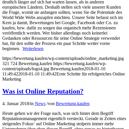
deutlich länger auf sich hat warten lassen, als in anderen
europäischen Ländern. Deshalb stellen sich viele unserer Kunden
die Frage, womit sie anfangen sollten, wenn Sie die Potentiale des
World Wide Webs anzapfen möchten. Unsere Seite befasst sich im
Kern ja damit, Bewertungen bei Google, Facebook oder Co. zu
kaufen, bzw. dafür zu sorgen das organisch mehr Rezensionen
veröffentlich werden. Wer bisher allerdings noch keinerlei
Gedanken oder Ressourcen für seine Online Strategie verwendet
hat, für den sollte der Prozess ein paar Schritte weiter vorne
beginnen.
Weiterlesen
https://bewertung.kaufen/wp-content/uploads/online_marketing.jpg
321
724
Bewertung.kaufen
https://bewertung.kaufen/wp-
content/uploads/logo4.jpg
Bewertung.kaufen
2018-01-10
11:49:42
2018-01-10 11:49:42
Erste Schritte für erfolgreiches Online
Marketing
Was ist Online Reputation?
4. Januar 2018
/
in
News
/
von
Bewertung.kaufen
Heute gehen wir der Frage nach, was sich hinter dem Begriff
Reputationsmanagement eigentlich versteckt. Gerade in Zeiten eines
steigendes Fokus‘ auf Online Marketing stolpern immer mehr
Unternehmer über eben diesen Begriff, ohne genau zu hinterfragen