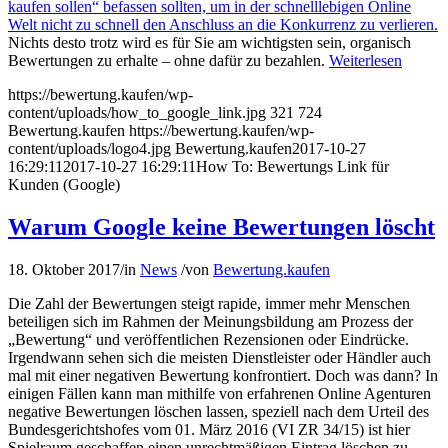
kaufen sollen“ befassen sollten, um in der schnelllebigen Online
Welt nicht zu schnell den Anschluss an die Konkurrenz zu verlieren.
Nichts desto trotz wird es für Sie am wichtigsten sein, organisch
Bewertungen zu erhalte – ohne dafür zu bezahlen.
Weiterlesen
https://bewertung.kaufen/wp-
content/uploads/how_to_google_link.jpg
321
724
Bewertung.kaufen
https://bewertung.kaufen/wp-
content/uploads/logo4.jpg
Bewertung.kaufen
2017-10-27
16:29:11
2017-10-27 16:29:11
How To: Bewertungs Link für
Kunden (Google)
Warum Google keine Bewertungen löscht
18. Oktober 2017
/
in
News
/
von
Bewertung.kaufen
Die Zahl der Bewertungen steigt rapide, immer mehr Menschen
beteiligen sich im Rahmen der Meinungsbildung am Prozess der
„Bewertung“ und veröffentlichen Rezensionen oder Eindrücke.
Irgendwann sehen sich die meisten Dienstleister oder Händler auch
mal mit einer negativen Bewertung konfrontiert. Doch was dann? In
einigen Fällen kann man mithilfe von erfahrenen Online Agenturen
negative Bewertungen löschen lassen, speziell nach dem Urteil des
Bundesgerichtshofes vom 01. März 2016 (VI ZR 34/15) ist hier
Spielraum geschaffen einen unrechtmäßigen Eintrag löschen zu